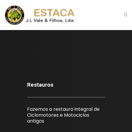
Início
Historial
Espaço
Motociclos
Restauros
Máquinas Jardim
Fazemos o restauro integral de
Restauros
Ciclomotores e Motociclos
antigos
Para Venda