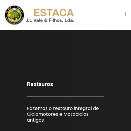
Início
Historial
Espaço
Motociclos
Restauros
Máquinas Jardim
Fazemos o restauro integral de
Restauros
Ciclomotores e Motociclos
antigos
Para Venda