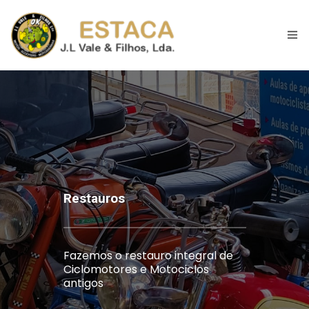
Início
Historial
Espaço
Motociclos
Restauros
Máquinas Jardim
Fazemos o restauro integral de
Restauros
Ciclomotores e Motociclos
antigos
Para Venda